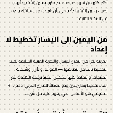
أكثر بكثير من تمرير نصوصك عبر مترجم. حين يُنفَّذ جيداً يبدو
أصيلاً، وحين يُنفَّذ رداءةً يوحي بأن شريحة من عملائك جاءت
في المرتبة الثانية.
من اليمين إلى اليسار تخطيط لا
إعداد
العربية تُقرأ من اليمين لليسار، والتجربة العربية السليمة تقلب
التخطيط بالكامل ليطابقها — القوائم، والأزرار، وشبكات
المنتجات، والنماذج كلها تنعكس. مجرد ترجمة الكلمات مع
إبقاء تخطيط يسار-يمين يبدو معطّلاً للقارئ العربي. دعم RTL
الحقيقي هو الأساس الذي يقوم عليه كل شيء.