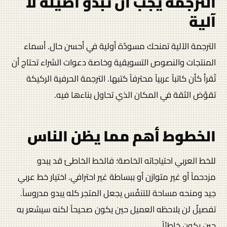
الترجمة يجب أن تبدو أصيلة لا
آلية
الترجمة الآلية تمنحك مسودّة أولية في أحسن حال. أسماء
المنتجات والنصوص التسويقية وخاصة دعوات الشراء تحتاج أن
تُقرأ كأن كاتباً عربياً محترفاً كتبها. الترجمة الحرفية الركيكة
تقوّض الثقة في المكان الذي تحاول بناءها فيه.
الخطوط أهم مما يظن الناس
للخط العربي احتياجاته الخاصة؛ فالخط الخاطئ قد يبدو
مزدحماً أو غير متوازن أو ببساطة غير احترافي. اختيار خط عربي
جيد ومنحه مساحة للتنفّس يجعل المتجر كله يبدو مدروساً.
تفصيلٌ لن يلاحظه العميل حين يكون صحيحاً لكنه سيشعر به
حين يكون خاطئاً.