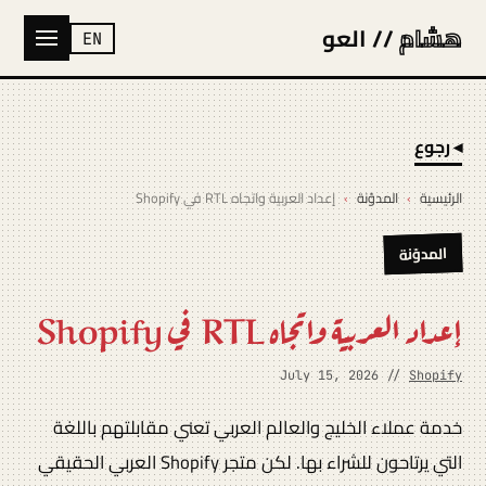
هشام
// العو
EN
◂ رجوع
الرئيسية
›
المدوّنة
›
إعداد العربية واتجاه RTL في Shopify
المدوّنة
إعداد العربية واتجاه RTL في Shopify
July 15, 2026 //
Shopify
خدمة عملاء الخليج والعالم العربي تعني مقابلتهم باللغة
التي يرتاحون للشراء بها. لكن متجر Shopify العربي الحقيقي